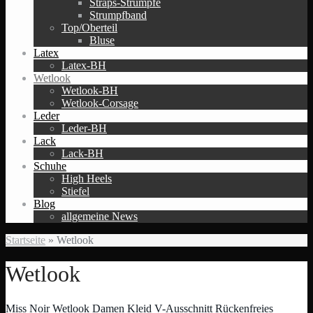
Straps-Strümpfe
Strumpfband
Top/Oberteil
Bluse
Latex
Latex-BH
Wetlook
Wetlook-BH
Wetlook-Corsage
Leder
Leder-BH
Lack
Lack-BH
Schuhe
High Heels
Stiefel
Blog
allgemeine News
Startseite
»
Wetlook
Wetlook
Miss Noir Wetlook Damen Kleid V-Ausschnitt Rückenfreies