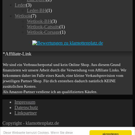
Leder
(3)
Leder-BH
(1)
Wetlook
(7)
Wetlook-BH
(3)
Wetlook-Catsuits
(1)
Wetlook-Corsage
(1)
*Affiliate-Link
Wir sind ein Verbraucherportal und kein Online Shop. Aus diesem Grund
finanzieren wir unsere Arbeit durch die Verwendung von Affiliate Links. Wir
bekommen daher im Falle eines Kaufs, eine kleine Verkaufsprovision vom
jeweiligen Partner Shop. Für dich entstehen dadurch natürlich KEINE
zusätzlichen Kosten.
Als Amazon-Partner verdiene ich an qualifizierten Käufen.
Impressum
Datenschutz
Linkpartner
Copyright - klamottenplatz.de
Diese Webseite benutzt Cookies. Wenn Sie diese
akzeptieren