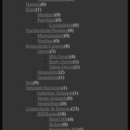
Harness
(0)
Kleid
(1)
Minikleid
(0)
Partykleid
(0)
Cocktailkleid
(0)
Nachtwäsche/Negligee
(0)
Morgenmantel
(0)
Negligee
(0)
Reizwäsche/Lingerie
(8)
Ouvert
(5)
BH-Ouvert
(4)
Body-Ouvert
(1)
String-Ouvert
(1)
Strapsgürtel
(2)
Strapshemd
(1)
Sets
(9)
Strümpfe/Stockings
(1)
halterlose Strümpfe
(1)
Straps-Strümpfe
(0)
Strumpfband
(0)
Unterwäsche & Dessous
(23)
BH/Bustier
(18)
Bügel BH
(4)
Holster
(0)
Neckholder BH
(5)