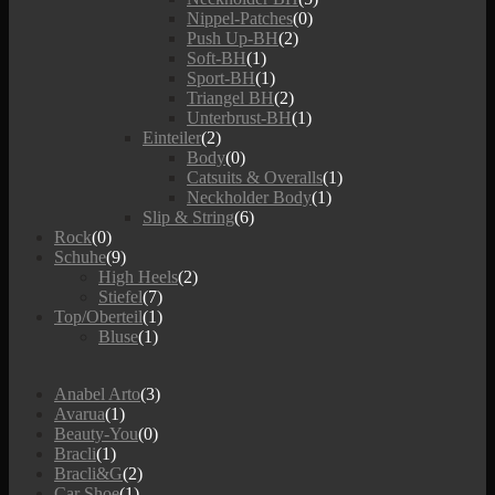
Nippel-Patches
(0)
Push Up-BH
(2)
Soft-BH
(1)
Sport-BH
(1)
Triangel BH
(2)
Unterbrust-BH
(1)
Einteiler
(2)
Body
(0)
Catsuits & Overalls
(1)
Neckholder Body
(1)
Slip & String
(6)
Rock
(0)
Schuhe
(9)
High Heels
(2)
Stiefel
(7)
Top/Oberteil
(1)
Bluse
(1)
Anabel Arto
(3)
Avarua
(1)
Beauty-You
(0)
Bracli
(1)
Bracli&G
(2)
Car Shoe
(1)