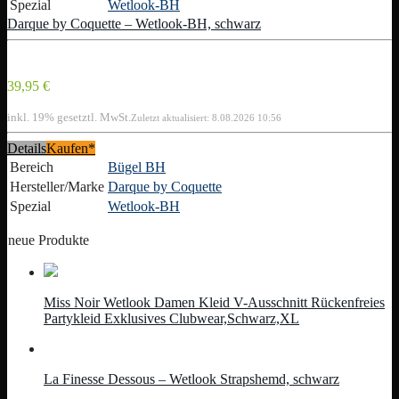
Spezial
Wetlook-BH
Darque by Coquette – Wetlook-BH, schwarz
39,95 €
inkl. 19% gesetztl. MwSt.
Zuletzt aktualisiert: 8.08.2026 10:56
Details
Kaufen*
Bereich
Bügel BH
Hersteller/Marke
Darque by Coquette
Spezial
Wetlook-BH
neue Produkte
Miss Noir Wetlook Damen Kleid V-Ausschnitt Rückenfreies
Partykleid Exklusives Clubwear,Schwarz,XL
La Finesse Dessous – Wetlook Strapshemd, schwarz