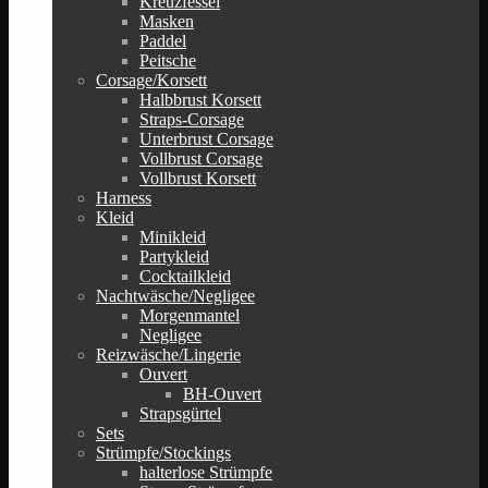
Kreuzfessel
Masken
Paddel
Peitsche
Corsage/Korsett
Halbbrust Korsett
Straps-Corsage
Unterbrust Corsage
Vollbrust Corsage
Vollbrust Korsett
Harness
Kleid
Minikleid
Partykleid
Cocktailkleid
Nachtwäsche/Negligee
Morgenmantel
Negligee
Reizwäsche/Lingerie
Ouvert
BH-Ouvert
Strapsgürtel
Sets
Strümpfe/Stockings
halterlose Strümpfe