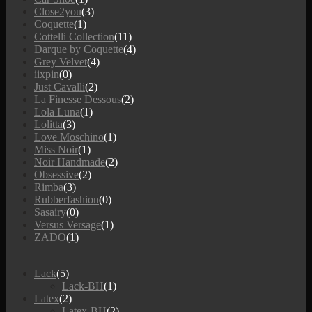
Close2you
(3)
Coquette
(1)
Cottelli Collection
(11)
Darque by Coquette
(4)
Grey Velvet
(4)
iixpin
(0)
Just Cavalli
(2)
La Finesse Dessous
(2)
Lola Luna
(1)
Lolitta
(3)
Love Moschino
(1)
Miss Noir
(1)
Noir Handmade
(2)
Obsessive
(2)
Rimba
(3)
Rubberfashion
(0)
Sasairy
(0)
Versus Versage
(1)
ZADO
(1)
Lack
(5)
Lack-BH
(1)
Latex
(2)
Latex-BH
(2)