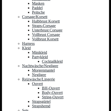
Masken
Paddel
Peitsche
Corsage/Korsett
Halbbrust Korsett
Straps-Corsage
Unterbrust Corsage
Vollbrust Corsage
Vollbrust Korsett
Harness
Kleid
Minikleid
Partykleid
Cocktailkleid
Nachtwäsche/Negligee
Morgenmantel
Negligee
Reizwäsche/Lingerie
Ouvert
BH-Ouvert
Body-Ouvert
String-Ouvert
Strapsgürtel
Strapshemd
Sets