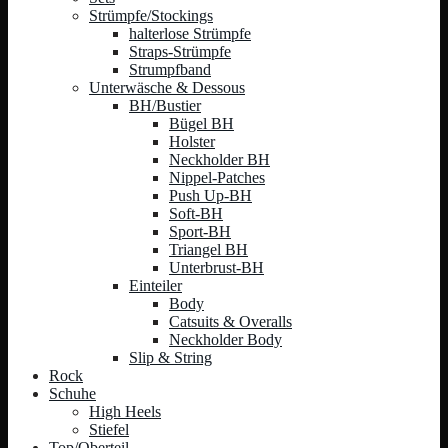
Strümpfe/Stockings
halterlose Strümpfe
Straps-Strümpfe
Strumpfband
Unterwäsche & Dessous
BH/Bustier
Bügel BH
Holster
Neckholder BH
Nippel-Patches
Push Up-BH
Soft-BH
Sport-BH
Triangel BH
Unterbrust-BH
Einteiler
Body
Catsuits & Overalls
Neckholder Body
Slip & String
Rock
Schuhe
High Heels
Stiefel
Top/Oberteil