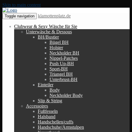
Skip to main content
klamottenplatz.de
Toggle navigation
Clubwear & Sexy Wäsche für Sie
Unterwäsche & Dessous
BH/Bustier
Bügel BH
Holster
Neckholder BH
Nippel-Patches
Push Up-BH
Sport-BH
Triangel BH
Unterbrust-BH
Einteiler
Body
Neckholder Body
Slip & String
Accessoires
Fußfesseln
Halsband
Handschellen/cuffs
Handschuhe/Armstulpen