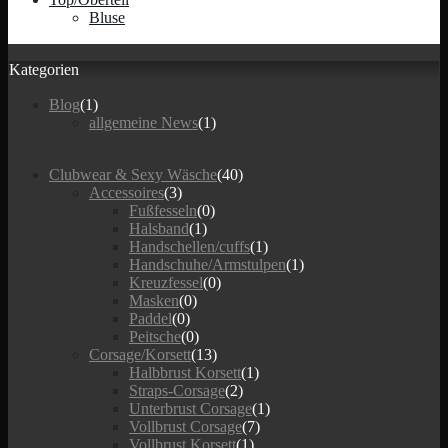
Bluse
Kategorien
Blog
(1)
allgemeine News
(1)
Clubwear & Sexy Wäsche
(40)
Accessoires
(3)
Fußfesseln
(0)
Halsband
(1)
Handschellen/cuffs
(1)
Handschuhe/Armstulpen
(1)
Kreuzfessel
(0)
Masken
(0)
Paddel
(0)
Peitsche
(0)
Corsage/Korsett
(13)
Halbbrust Korsett
(1)
Straps-Corsage
(2)
Unterbrust Corsage
(1)
Vollbrust Corsage
(7)
Vollbrust Korsett
(1)