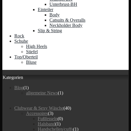
Unterbrust-BH
Einteiler
Body
Catsuits & Overalls
Neckholder Body
Slip & String
Rock
Schuhe
High Heels
Stiefel
Top/Oberteil
Bluse
Kategorien
Blog
(1)
allgemeine News
(1)
Clubwear & Sexy Wäsche
(40)
Accessoires
(3)
Fußfesseln
(0)
Halsband
(1)
Handschellen/cuffs
(1)