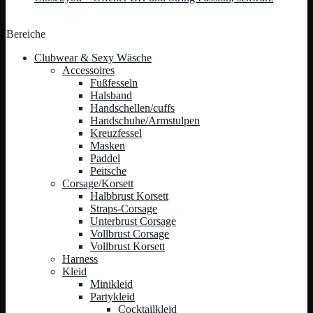
Bereiche
Clubwear & Sexy Wäsche
Accessoires
Fußfesseln
Halsband
Handschellen/cuffs
Handschuhe/Armstulpen
Kreuzfessel
Masken
Paddel
Peitsche
Corsage/Korsett
Halbbrust Korsett
Straps-Corsage
Unterbrust Corsage
Vollbrust Corsage
Vollbrust Korsett
Harness
Kleid
Minikleid
Partykleid
Cocktailkleid