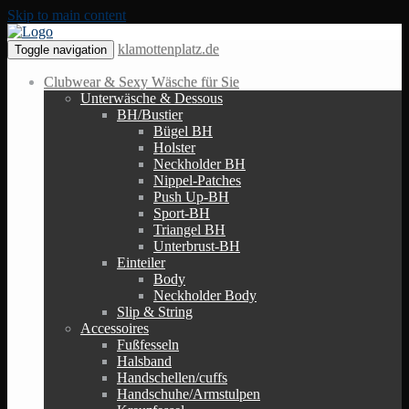
Skip to main content
klamottenplatz.de
Toggle navigation
Clubwear & Sexy Wäsche für Sie
Unterwäsche & Dessous
BH/Bustier
Bügel BH
Holster
Neckholder BH
Nippel-Patches
Push Up-BH
Sport-BH
Triangel BH
Unterbrust-BH
Einteiler
Body
Neckholder Body
Slip & String
Accessoires
Fußfesseln
Halsband
Handschellen/cuffs
Handschuhe/Armstulpen