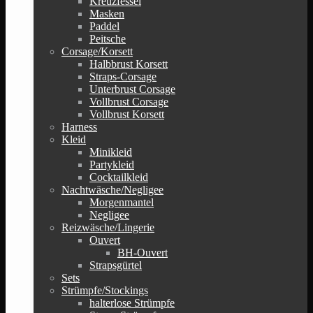
Kreuzfessel
Masken
Paddel
Peitsche
Corsage/Korsett
Halbbrust Korsett
Straps-Corsage
Unterbrust Corsage
Vollbrust Corsage
Vollbrust Korsett
Harness
Kleid
Minikleid
Partykleid
Cocktailkleid
Nachtwäsche/Negligee
Morgenmantel
Negligee
Reizwäsche/Lingerie
Ouvert
BH-Ouvert
Strapsgürtel
Sets
Strümpfe/Stockings
halterlose Strümpfe