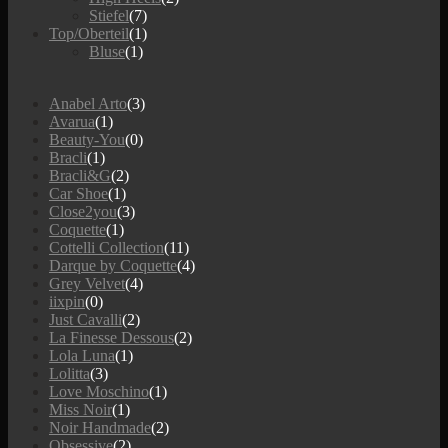
Stiefel
(7)
Top/Oberteil
(1)
Bluse
(1)
Anabel Arto
(3)
Avarua
(1)
Beauty-You
(0)
Bracli
(1)
Bracli&G
(2)
Car Shoe
(1)
Close2you
(3)
Coquette
(1)
Cottelli Collection
(11)
Darque by Coquette
(4)
Grey Velvet
(4)
iixpin
(0)
Just Cavalli
(2)
La Finesse Dessous
(2)
Lola Luna
(1)
Lolitta
(3)
Love Moschino
(1)
Miss Noir
(1)
Noir Handmade
(2)
Obsessive
(2)