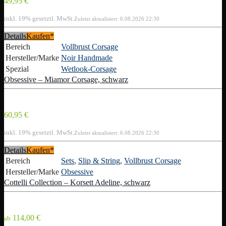
49,95 €
inkl. 19% gesetztl. MwSt.
Zuletzt aktualisiert: 6.08.2026 22:30
Details
Kaufen*
Bereich
Vollbrust Corsage
Hersteller/Marke
Noir Handmade
Spezial
Wetlook-Corsage
Obsessive – Miamor Corsage, schwarz
60,95 €
inkl. 19% gesetztl. MwSt.
Zuletzt aktualisiert: 6.08.2026 22:30
Details
Kaufen*
Bereich
Sets
,
Slip & String
,
Vollbrust Corsage
Hersteller/Marke
Obsessive
Cottelli Collection – Korsett Adeline, schwarz
114,00 €
ab