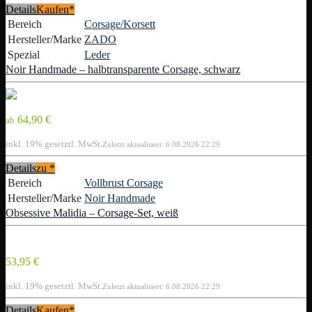
Details
Kaufen*
Bereich
Corsage/Korsett
Hersteller/Marke
ZADO
Spezial
Leder
Noir Handmade – halbtransparente Corsage, schwarz
64,90 €
ab
inkl. 19% gesetztl. MwSt.
Zuletzt aktualisiert: 6.08.2026 22:29
Details
zu
*
Bereich
Vollbrust Corsage
Hersteller/Marke
Noir Handmade
Obsessive Malidia – Corsage-Set, weiß
53,95 €
inkl. 19% gesetztl. MwSt.
Zuletzt aktualisiert: 6.08.2026 22:29
Details
Kaufen*