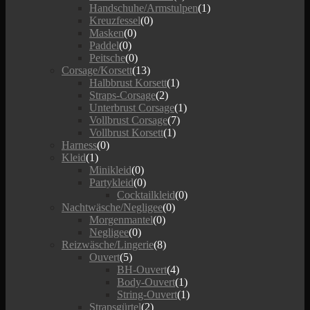
Handschuhe/Armstulpen
(1)
Kreuzfessel
(0)
Masken
(0)
Paddel
(0)
Peitsche
(0)
Corsage/Korsett
(13)
Halbbrust Korsett
(1)
Straps-Corsage
(2)
Unterbrust Corsage
(1)
Vollbrust Corsage
(7)
Vollbrust Korsett
(1)
Harness
(0)
Kleid
(1)
Minikleid
(0)
Partykleid
(0)
Cocktailkleid
(0)
Nachtwäsche/Negligee
(0)
Morgenmantel
(0)
Negligee
(0)
Reizwäsche/Lingerie
(8)
Ouvert
(5)
BH-Ouvert
(4)
Body-Ouvert
(1)
String-Ouvert
(1)
Strapsgürtel
(2)