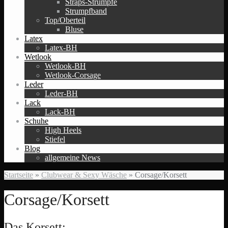
Straps-Strümpfe
Strumpfband
Top/Oberteil
Bluse
Latex
Latex-BH
Wetlook
Wetlook-BH
Wetlook-Corsage
Leder
Leder-BH
Lack
Lack-BH
Schuhe
High Heels
Stiefel
Blog
allgemeine News
Startseite
»
Clubwear & Sexy Wäsche
»
Corsage/Korsett
Corsage/Korsett
Das Korsett: