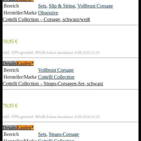
Bereich
Sets
,
Slip & String
,
Vollbrust Corsage
Hersteller/Marke
Obsessive
Cottelli Collection – Corsage, schwarz/weiß
59,95 €
inkl. 19% gesetztl. MwSt.
Zuletzt aktualisiert: 6.08.2026 22:29
Details
Kaufen*
Bereich
Vollbrust Corsage
Hersteller/Marke
Cottelli Collection
Cottelli Collection – Straps-Corsagen-Set, schwarz
79,95 €
inkl. 19% gesetztl. MwSt.
Zuletzt aktualisiert: 6.08.2026 22:29
Details
Kaufen*
Bereich
Sets
,
Straps-Corsage