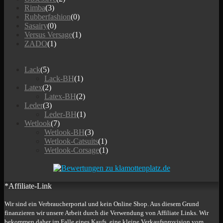
Rimba
(3)
Rubberfashion
(0)
Sasairy
(0)
Versus Versage
(1)
ZADO
(1)
Lack
(5)
Lack-BH
(1)
Latex
(2)
Latex-BH
(2)
Leder
(3)
Leder-BH
(1)
Wetlook
(7)
Wetlook-BH
(3)
Wetlook-Catsuits
(1)
Wetlook-Corsage
(1)
*Affiliate-Link
Wir sind ein Verbraucherportal und kein Online Shop. Aus diesem Grund
finanzieren wir unsere Arbeit durch die Verwendung von Affiliate Links. Wir
bekommen daher im Falle eines Kaufs, eine kleine Verkaufsprovision vom