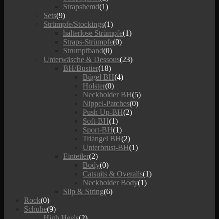
Strapshemd
(1)
Sets
(9)
Strümpfe/Stockings
(1)
halterlose Strümpfe
(1)
Straps-Strümpfe
(0)
Strumpfband
(0)
Unterwäsche & Dessous
(23)
BH/Bustier
(18)
Bügel BH
(4)
Holster
(0)
Neckholder BH
(5)
Nippel-Patches
(0)
Push Up-BH
(2)
Soft-BH
(1)
Sport-BH
(1)
Triangel BH
(2)
Unterbrust-BH
(1)
Einteiler
(2)
Body
(0)
Catsuits & Overalls
(1)
Neckholder Body
(1)
Slip & String
(6)
Rock
(0)
Schuhe
(9)
High Heels
(2)