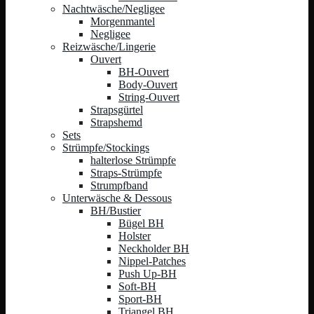
Nachtwäsche/Negligee
Morgenmantel
Negligee
Reizwäsche/Lingerie
Ouvert
BH-Ouvert
Body-Ouvert
String-Ouvert
Strapsgürtel
Strapshemd
Sets
Strümpfe/Stockings
halterlose Strümpfe
Straps-Strümpfe
Strumpfband
Unterwäsche & Dessous
BH/Bustier
Bügel BH
Holster
Neckholder BH
Nippel-Patches
Push Up-BH
Soft-BH
Sport-BH
Triangel BH