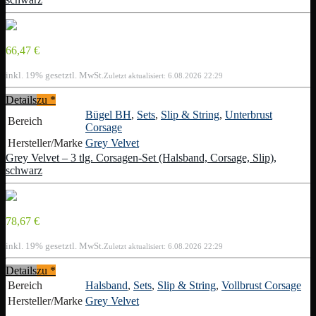
66,47 €
inkl. 19% gesetztl. MwSt.
Zuletzt aktualisiert: 6.08.2026 22:29
Details
zu
*
Bügel BH
,
Sets
,
Slip & String
,
Unterbrust
Bereich
Corsage
Hersteller/Marke
Grey Velvet
Grey Velvet – 3 tlg. Corsagen-Set (Halsband, Corsage, Slip),
schwarz
78,67 €
inkl. 19% gesetztl. MwSt.
Zuletzt aktualisiert: 6.08.2026 22:29
Details
zu
*
Bereich
Halsband
,
Sets
,
Slip & String
,
Vollbrust Corsage
Hersteller/Marke
Grey Velvet