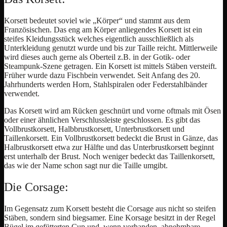
Korsett bedeutet soviel wie „Körper“ und stammt aus dem
Französischen. Das eng am Körper anliegendes Korsett ist ein
steifes Kleidungsstück welches eigentlich ausschließlich als
Unterkleidung genutzt wurde und bis zur Taille reicht. Mittlerweile
wird dieses auch gerne als Oberteil z.B. in der Gotik- oder
Steampunk-Szene getragen. Ein Korsett ist mittels Stäben versteift.
Früher wurde dazu Fischbein verwendet. Seit Anfang des 20.
Jahrhunderts werden Horn, Stahlspiralen oder Federstahlbänder
verwendet.
Das Korsett wird am Rücken geschnürt und vorne oftmals mit Ösen
oder einer ähnlichen Verschlussleiste geschlossen. Es gibt das
Vollbrustkorsett, Halbbrustkorsett, Unterbrustkorsett und
Taillenkorsett. Ein Vollbrustkorsett bedeckt die Brust in Gänze, das
Halbrustkorsett etwa zur Hälfte und das Unterbrustkorsett beginnt
erst unterhalb der Brust. Noch weniger bedeckt das Taillenkorsett,
das wie der Name schon sagt nur die Taille umgibt.
Die Corsage:
Im Gegensatz zum Korsett besteht die Corsage aus nicht so steifen
Stäben, sondern sind biegsamer. Eine Korsage besitzt in der Regel
Bügel im gefütterten Cup und, wenn vorhanden, abnehmbare