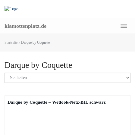
Skip
to
main
content
klamottenplatz.de
Toggl
naviga
Startseite
»
Darque by Coquette
Darque by Coquette
Darque by Coquette – Wetlook-Netz-BH, schwarz