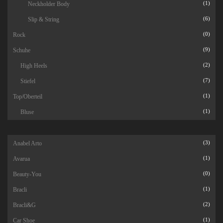
Neckholder Body
(1)
Slip & String
(6)
Rock
(0)
Schuhe
(9)
High Heels
(2)
Stiefel
(7)
Top/Oberteil
(1)
Bluse
(1)
Anabel Arto
(3)
Avarua
(1)
Beauty-You
(0)
Bracli
(1)
Bracli&G
(2)
Car Shoe
(1)