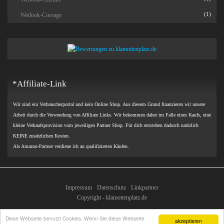
Wetlook-Corsage
(1)
*Affiliate-Link
Wir sind ein Verbraucherportal und kein Online Shop. Aus diesem Grund finanzieren wir unsere
Arbeit durch die Verwendung von Affiliate Links. Wir bekommen daher im Falle eines Kaufs, eine
kleine Verkaufsprovision vom jeweiligen Partner Shop. Für dich entstehen dadurch natürlich
KEINE zusätzlichen Kosten.
Als Amazon-Partner verdiene ich an qualifizierten Käufen.
Impressum
Datenschutz
Linkpartner
Copyright - klamottenplatz.de
Diese Webseite benutzt Cookies. Wenn Sie diese Webseite
akzeptieren