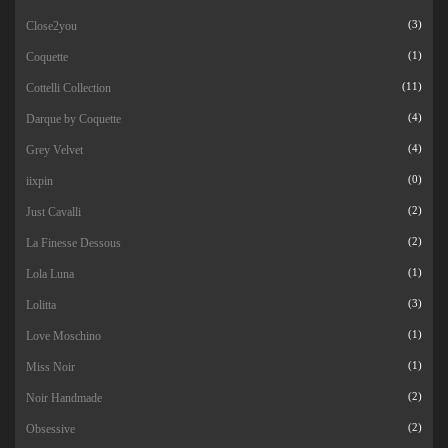
Close2you
(3)
Coquette
(1)
Cottelli Collection
(11)
Darque by Coquette
(4)
Grey Velvet
(4)
iixpin
(0)
Just Cavalli
(2)
La Finesse Dessous
(2)
Lola Luna
(1)
Lolitta
(3)
Love Moschino
(1)
Miss Noir
(1)
Noir Handmade
(2)
Obsessive
(2)