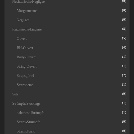
Nachtwäsche/Negligee
(0)
Morgenmantel
(0)
Negligee
(0)
Reizwäsche/Lingerie
(8)
Ouvert
(5)
BH-Ouvert
(4)
Body-Ouvert
(1)
String-Ouvert
(1)
Strapsgürtel
(2)
Strapshemd
(1)
Sets
(9)
Strümpfe/Stockings
(1)
halterlose Strümpfe
(1)
Straps-Strümpfe
(0)
Strumpfband
(0)