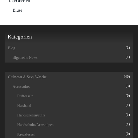
Top/Oberteil
Bluse
Kategorien
Blog
(1)
allgemeine News
(1)
Clubwear & Sexy Wäsche
(40)
Accessoires
(3)
Fußfesseln
(0)
Halsband
(1)
Handschellen/cuffs
(1)
Handschuhe/Armstulpen
(1)
Kreuzfessel
(0)